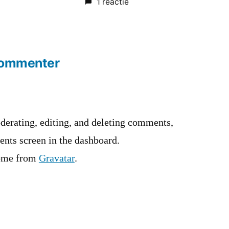
1 reactie
Commenter
derating, editing, and deleting comments,
ents screen in the dashboard.
ome from
Gravatar
.