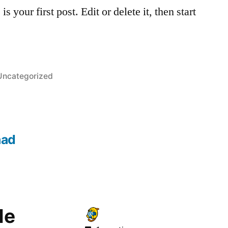
your first post. Edit or delete it, then start
eplaatst
Uncategorized
n
gend
cht:
aad
de