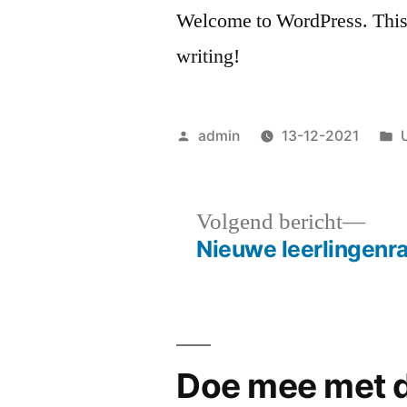
Welcome to WordPress. This is 
writing!
Geplaatst
G
admin
13-12-2021
door
i
Vol
Volgend bericht
beri
Nieuwe leerlingenr
Bericht
navigatie
Doe mee met 