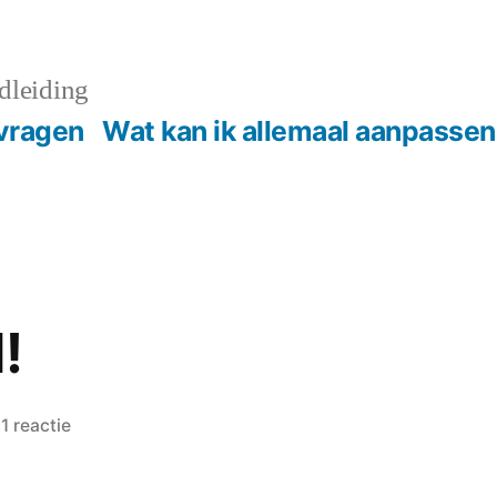
dleiding
vragen
Wat kan ik allemaal aanpassen
!
op
1 reactie
Hello
world!