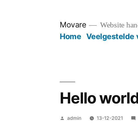
Ga
naar
Movare
Website han
de
Home
Veelgestelde 
inhoud
Hello world
Geplaatst
admin
13-12-2021
door